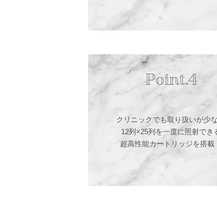
Point.4
クリニックでも
取り扱いが少
12列×25列を一度に照射でき
超高性能カートリッジを搭載