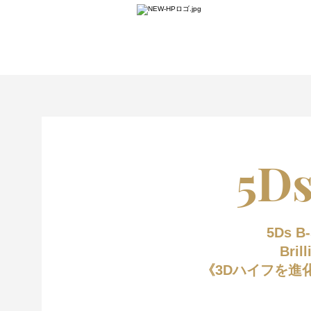
5Ds
5Ds B
Bri
《3Dハイフを進