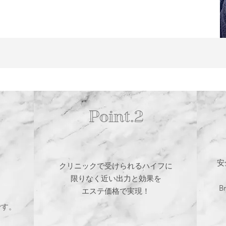
Point.2
安
クリニックで受けられるハイフに
限りなく近い出力と効果を
！
B
エステ価格で実現！
標です。